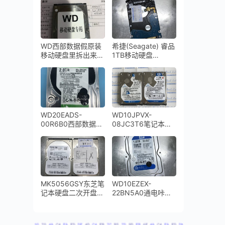
WD西部数据假原装
希捷(Seagate) 睿品
移动硬盘里拆出来一
1TB移动硬盘
个东芝笔记本硬盘磁
ST1000LM035-
头损坏开盘数据恢复
1RK172开盘数据恢
成功
复成功
WD20EADS-
WD10JPVX-
00R6B0西部数据
08JC3T6笔记本硬
2TB台式机硬盘敲盘
盘通电咔咔响磁头敲
停转更换磁头开盘数
打开盘数据恢复成功
据恢复成功
MK5056GSY东芝笔
WD10EZEX-
记本硬盘二次开盘数
22BN5A0通电咔咔
据恢复成功
响识别不到磁头损坏
开盘数据恢复