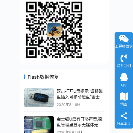
工程师微信
联系我们
Flash数据恢复
QQ
双击打开U盘提示“请将磁
盘插入可移动磁盘”金士顿
DTR30G2主控型号
地图
2020年8月6日
PS2251-07-V数据恢复成
功
金士顿U盘有叮咚声音,磁
分享本页
盘管理里显示无媒体无法
识别主控PS2251-07-V
2020年8月18日