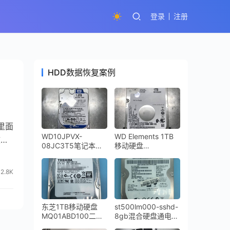
登录
注册
HDD数据恢复案例
里面
WD10JPVX-
WD Elements 1TB
件,
08JC3T5笔记本硬
移动硬盘
盘摔坏导致磁头损坏
WD10SMZW-
咔咔响开盘恢复成功
11Y0TS0开盘数据
2.8K
恢复成功
东芝1TB移动硬盘
st500lm000-sshd-
MQ01ABD100二次
8gb混合硬盘通电不
开盘数据恢复成功
转NAND问题修复