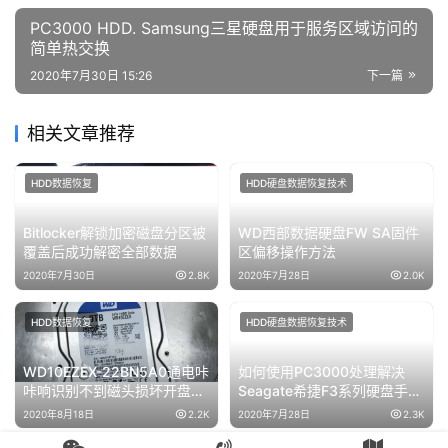
Bitlocker解锁加密磁盘分区被
WD西部数据硬盘FW SA固件
覆盖后成功解密全部数据
区偏移操作方法
2020年7月30日
2.8K
2020年7月28日
2.0K
HDD数据恢复
HDD硬盘数据恢复技术
WD10EZEX-22BN5A0通电咔
如何使用PC3000处理解决
咔响识别不到磁头损坏开盘数
Seagate希捷F3系列硬盘手动
据恢复
翻译器恢复过程与Track缺陷
2020年8月18日
2.2K
2020年7月28日
2.3K
处理方法
HDD数据恢复
HDD硬盘数据恢复技术
电脑开机硬盘异响
日立硬盘前好后坏如果是翻译
WD3200AAJS-00YZCA0磁
器损坏如何使用PC3000 for
头损坏开盘数据恢复
HDD Hitachi IBM ARM获得完
2020年8月18日
2.4K
2020年7月28日
1.9K
整的用户区域访问权限
Copyright © 2024 高新区赛格电子市场盘首电子商行 版权所有
苏公网安