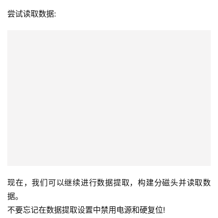
现在，我们可以继续进行数据提取，构建分磁头并读取数
据。
不要忘记在数据提取设置中禁用电源和硬复位!
本文由苏州盘首发布 Admin，转载请务必保留本文链接：
https://www.fixssd.cn/12155.html
三星
硬盘数据恢复
移动硬盘数据恢复