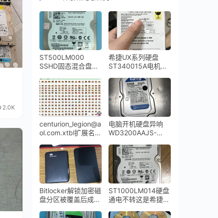
ST500LM000
希捷UX系列硬盘
SSHD固态混合盘
ST340015A电机损
NAND损坏导致硬盘
坏卡死
不转数据恢复成功
2.0K
centurion_legion@a
电脑开机硬盘异响
ol.com.xtbl扩展名的
WD3200AAJS-
勒索病毒全盘成功解
00YZCA0磁头损坏
密
开盘数据恢复
Bitlocker解锁加密磁
ST1000LM014硬盘
盘分区被覆盖后成功
通电不转这是希捷
解密全部数据
SSHD固态混合硬盘
的NAND芯片故障通