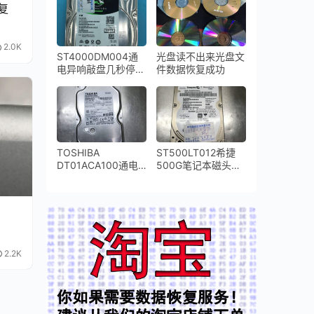
复
病问题数据恢复方法
2.0K
ST4000DM004通
光盘读不出来光盘文
电异响敲盘几秒停转
件数据恢复成功
希捷台式机硬盘开盘
数据恢复完美成功
TOSHIBA
ST500LT012希捷
DT01ACA100通电
500G笔记本磁头损
异响磁头损坏无法识
坏开盘数据恢复
别开盘数据恢复成功
2.2K