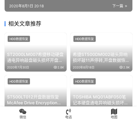
2020年8月1日 20:18
下一篇
相关文章推荐
HDD数据恢复
HDD数据恢复
ST2000LM007希捷移动硬盘
希捷ST500DM002磁头异响
通电异响敲盘磁头损坏开盘数
损坏敲11声停转,开盘数据恢复
据恢复成功
成功
2020年7月30日
2.8K
2020年8月18日
2.9K
HDD数据恢复
HDD数据恢复
ST500LT012开盘数据恢复
TOSHIBA MQ01ABF050笔
McAfee Drive Encryption磁
记本硬盘通电异响磁头损坏开
盘加密数据恢复完美成功
盘数据恢复成功
2020年8月1日
2.5K
2020年8月18日
2.4K
微信
电话
地图
常见问题
HDD数据恢复