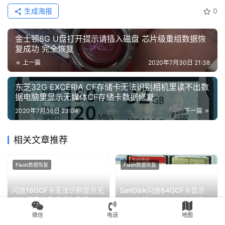
CF卡数据恢复
SM2232T
闪迪CF卡
赞
(0)
生成海报
0
金士顿8G U盘打开提示请插入磁盘 芯片级重组数据恢
复成功 完全恢复
上一篇
2020年7月30日 21:38
东芝32G EXCERIA CF存储卡无法识别相机里读不出数
据电脑里显示无媒体CF存储卡数据修复
2020年7月30日 23:04
下一篇
微信
电话
地图
相关文章推荐