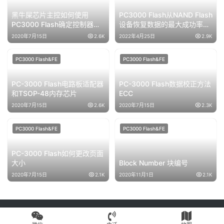
黑牛屎芯片主控如何使用
PC3000 Flash从NAND Flash
PC3000 Flash确定控制器芯
设备恢复数据的最大成功率的
片的型号?
主要数据校正方法
2020年7月15日
2.6K
2022年4月25日
2.9K
PC3000 Flash&FE
PC3000 Flash&FE
PC-3000 Flash电路板适配器
PC-3000 Flash数据校正方法
和TSOP-48内存芯片
ECC
2020年7月15日
2.6K
2020年7月15日
2.3K
PC3000 Flash&FE
PC3000 Flash&FE
PC-3000 Flash如何更改页面
大小
Block Number 块编号
2020年7月15日
2.1K
2020年11月1日
2.1K
Copyright © 2024 高新区赛格电子市场盘首电子商行 版权所有
苏公网安
备32050502011825号
苏ICP备18008567号-6