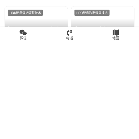
HDD硬盘数据恢复技术
HDD硬盘数据恢复技术
使用PC3000 for HDD解决西
使用PC3000解锁Seagate F3
部数据WD硬盘反应慢响应慢
Rosewood家族
微信
电话
地图
的问题
ST1000LM035/ST2000LM
2020年7月30日
2.1K
2020年7月29日
3.1K
007硬盘的固件锁方法
综合技术文章
HDD数据恢复
数据恢复失败!三块服务器SAS
WD My Book WD30EURX-
硬盘 二次开盘 ，无尘室里打
64YZY0 3TB移动硬盘倒下摔
开一看全部划伤了
坏导致磁头损坏开盘数据恢复
2020年7月30日
2.1K
2020年7月15日
2.6K
成功
HDD数据恢复
HDD数据恢复
WD10EZEX-22BN5A0通电咔
西部数据500G台式机硬盘磁
咔响识别不到磁头损坏开盘数
头损坏开盘数据恢复成功
据恢复
2020年8月18日
2.2K
2020年8月18日
2.8K