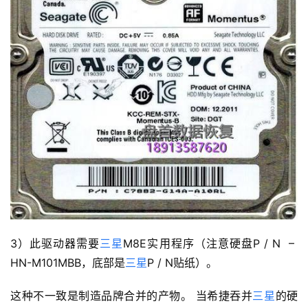
3）此驱动器需要
三星
M8E实用程序（注意硬盘P / N –
HN-M101MBB，底部是
三星
P / N贴纸）。
这种不一致是制造品牌合并的产物。 当希捷吞并
三星
的硬