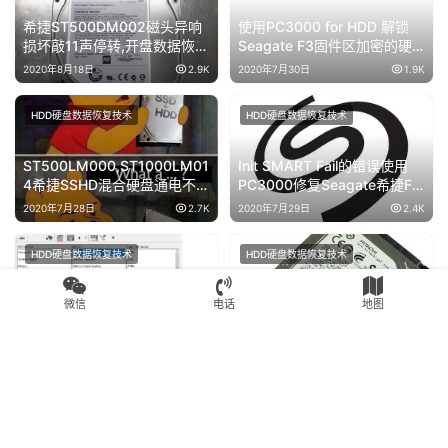
希捷ST500DM002磁头异响
使用PC3000 for HDD 解锁
损坏敲11声停转,开盘数据恢复
Seagate F3固件区加密的硬
成功
盘
2020年8月18日
2.9K
2020年7月30日
1.9K
HDD硬盘数据恢复技术
HDD硬盘数据恢复技术
ST500LM000,ST1000LM01
Init SMART Fail的错误使用
4希捷SSHD混合硬盘通电不转
PC3000修复Seagate希捷F3
NAND芯片故障数据恢复方案
系列硬盘
2020年7月28日
2.7K
2020年7月29日
2.4K
HDD硬盘数据恢复技术
HDD硬盘数据恢复技术
使用PC3000 for HDD解决日
日立IBM ARM系列硬盘的编
微信
电话
地图
立IBM硬盘NVRAM问题的数
译器损坏后的数据恢复方法
据恢复
2020年7月30日
1.9K
2020年7月28日
2.0K
Copyright © 2024 高新区赛格电子市场盘首电子商行 版权所有
苏公网安
备32050502011825号
苏ICP备18008567号-6