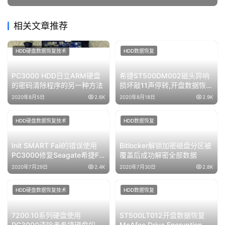
相关文章推荐
HDD硬盘数据恢复技术
HDD数据恢复
PC3000 HDD日立ARM硬盘
希捷ST500DM002磁头异响
的密码清除程序的另一种方法
损坏敲11声停转,开盘数据恢复
成功
2020年8月5日
2.6K
2020年8月18日
2.9K
HDD硬盘数据恢复技术
HDD数据恢复
Init SMART Fail的错误使用
Bitlocker解锁加密磁盘分区被
PC3000修复Seagate希捷F3
覆盖后成功解密全部数据
系列硬盘
2020年7月29日
2.4K
2020年7月30日
2.8K
HDD硬盘数据恢复技术
HDD数据恢复
7200.10系列硬盘使用
ST500LT012开盘数据恢复
PC3000清除老希捷硬盘的
McAfee Drive Encryption磁