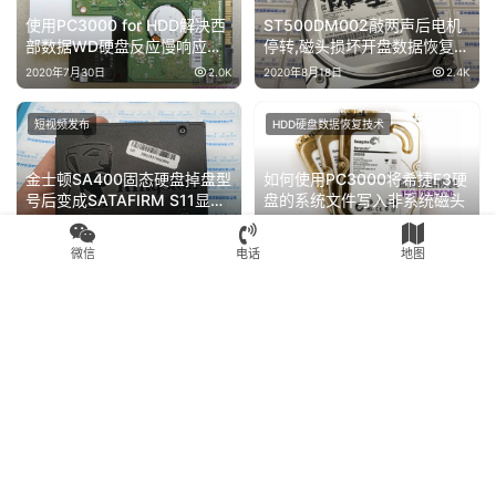
使用PC3000 for HDD解决西
ST500DM002敲两声后电机
部数据WD硬盘反应慢响应慢
停转,磁头损坏开盘数据恢复成
的问题
功
2020年7月30日
2.0K
2020年8月18日
2.4K
短视频发布
HDD硬盘数据恢复技术
金士顿SA400固态硬盘掉盘型
如何使用PC3000将希捷F3硬
号后变成SATAFIRM S11显示
盘的系统文件写入非系统磁头
分区丢失典型PS3111主控通
2022年4月23日
3.3K
2020年7月30日
2.3K
病故障
微信
电话
地图
HDD硬盘数据恢复技术
服务器and虚拟化
如何使用PC3000解决
Vmware ESXI 5.5单盘服务器
Western Digital西部数据移动
希捷SAS600G磁头损坏数据
硬盘从未设置过密码的密码问
恢复成功
2020年7月28日
2.1K
2020年7月30日
2.1K
题
Copyright © 2024 高新区赛格电子市场盘首电子商行 版权所有
苏公网安
备32050502011825号
苏ICP备18008567号-6