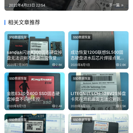
2022年4月23日 22:54
下一篇
相关文章推荐
SSD数据恢复
SSD数据恢复
sandisk闪迪X300固态硬盘掉
成功恢复120G联想SL500固
盘无法识别不读盘二次恢复数
态硬盘进水后芯片焊接点氧化
据成功
短路客户通电后烧坏电源控制
2020年7月30日
2.8K
2020年8月1日
2.6K
芯片
SSD数据恢复
SSD数据恢复
金胜E330 240G SSD固态硬
LITEON IT LCH-128V2S掉盘
盘掉盘不识别主控
卡死在开机画面无法识别到固
Marvell88NV1120芯片数据
态硬盘数据恢复成功
2020年8月1日
2.4K
2020年8月1日
2.5K
恢复完美
SSD数据恢复
SSD数据恢复