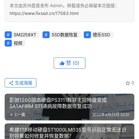
本文由苏州盘首发布 Admin，转载请务必保留本文链接：
https://www.fixssd.cn/17583.html
SM2258XT
SSD数据恢复
德乐SSD
视频
赞
(0)
生成海报
0
影驰120G固态硬盘PS3111群联主控掉盘变成
SATAFIRM S11通病故障数据恢复成功
上一篇
2022年4月23日 22:51
希捷1TB移动硬盘ST1000LM035型号识别正常无法识
别容量如何修复并恢复数据？