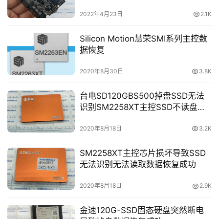
用PC3000 SSD数据恢复成功
2022年4月23日
2.1K
Silicon Motion慧荣SMI系列主控数
据恢复
2020年8月30日
3.8K
台电SD120GBS500掉盘SSD无法
识别SM2258XT主控SSD不读盘数
据恢复成功
2020年8月18日
3.2K
SM2258XT主控芯片损坏导致SSD
无法识别无法读取数据恢复成功
2020年8月18日
2.9K
金速120G-SSD固态硬盘突然断电