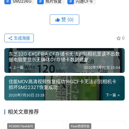
SM2236G
照片恢复
闪迪CF卡
赞
(0)
生成海报
0
东芝32G EXCERIA CF存储卡无法识别相机里读不出数
据电脑里显示无媒体CF存储卡数据修复
上一篇
2020年7月30日 23:04
佳能MOV高清视频恢复成功16GCF卡无法识别相机卡
损坏SM2232T恢复成功
2020年7月30日 23:28
下一篇
相关文章推荐
PC3000 Flash&FE
Flash数据恢复