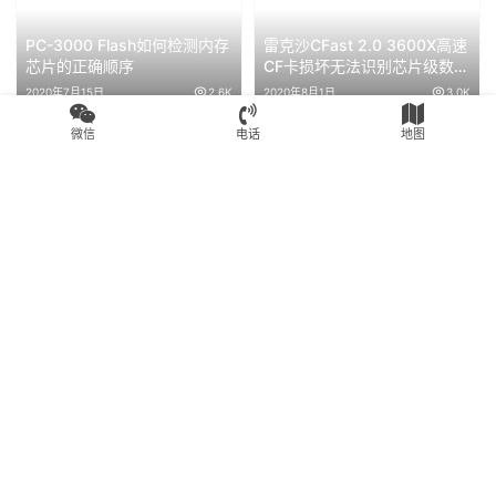
PC-3000 Flash如何检测内存
雷克沙CFast 2.0 3600X高速
芯片的正确顺序
CF卡损坏无法识别芯片级数据
恢复完美成功
2020年7月15日
2.6K
2020年8月1日
3.0K
微信
电话
地图
Flash数据恢复
Flash数据恢复
闪迪32G CF卡提示：请将磁
闪迪16GCF卡无法识别显示无
盘插入磁盘20-82-00549芯
媒体打开提示请将磁盘插入芯
片级数据恢复
片级数据恢复成功
2020年8月18日
2.6K
2020年8月1日
3.1K
Flash数据恢复
Flash数据恢复
东芝32GCF卡不识别无法读取
佳能MOV高清视频恢复成功
数据进行Flash芯片级数据恢
16GCF卡无法识别相机卡损坏
复成功！
SM2232T恢复成功
2020年7月30日
2.7K
2020年7月30日
2.7K
Copyright © 2024 高新区赛格电子市场盘首电子商行 版权所有
苏公网安