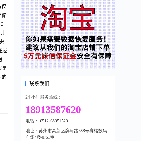
质仅
存储
B
以其
安
在逻
引
层是
用的
联系我们
24 小时服务热线：
18913587620
电话： 0512-68051520
地址：苏州市高新区滨河路588号赛格数码
广场4楼4F61室