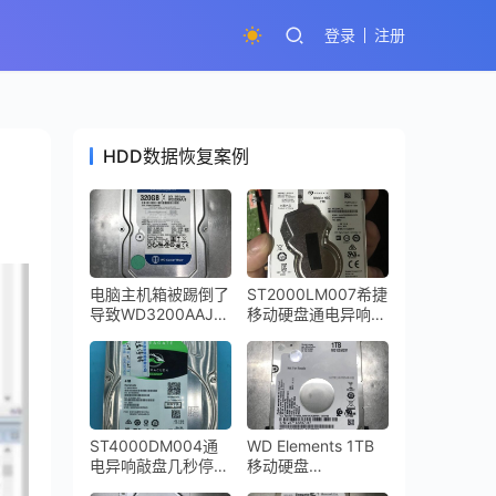
登录
注册
HDD数据恢复案例
电脑主机箱被踢倒了
ST2000LM007希捷
导致WD3200AAJS
移动硬盘通电异响敲
台式机硬盘损坏进行
盘磁头损坏开盘数据
开盘数据恢复成功
恢复成功
ST4000DM004通
WD Elements 1TB
电异响敲盘几秒停转
移动硬盘
希捷台式机硬盘开盘
WD10SMZW-