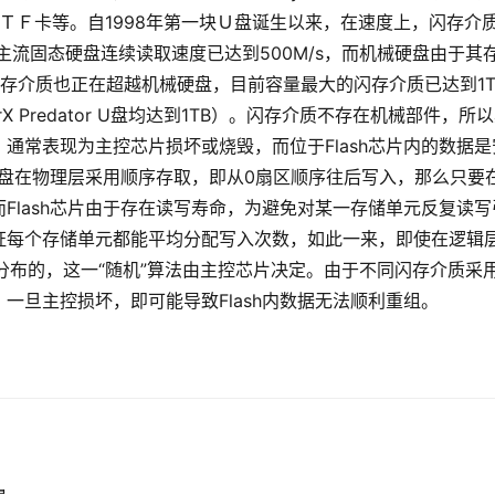
、ＴＦ卡等。自1998年第一块Ｕ盘诞生以来，在速度上，闪存介
主流固态硬盘连续读取速度已达到500M/s，而机械硬盘由于其
闪存介质也正在超越机械硬盘，目前容量最大的闪存介质已达到1T
X Predator U盘均达到1TB）。闪存介质不存在机械部件，所
通常表现为主控芯片损坏或烧毁，而位于Flash芯片内的数据是
械硬盘在物理层采用顺序存取，即从0扇区顺序往后写入，那么只要
Flash芯片由于存在读写寿命，为避免对某一存储单元反复读写
证每个存储单元都能平均分配写入次数，如此一来，即使在逻辑
机”分布的，这一“随机”算法由主控芯片决定。由于不同闪存介质采
一旦主控损坏，即可能导致Flash内数据无法顺利重组。