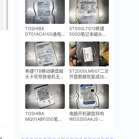
数据恢复完美成功
11Y0TS0开盘数据
恢复成功
TOSHIBA
ST500LT012希捷
DT01ACA100通电
500G笔记本磁头损
异响磁头损坏无法识
坏开盘数据恢复
别开盘数据恢复成功
希捷1TB移动硬盘磁
ST2000LM007二次
头卡死导致电机无法
开盘数据恢复成功希
启动ST1000LM024
捷2TB移动硬盘
开盘数据恢复成功
TOSHIBA
电脑开机硬盘异响
MQ01ABF050笔记
WD3200AAJS-
本硬盘通电异响磁头
00YZCA0磁头损坏
损坏开盘数据恢复成
开盘数据恢复
功
用。