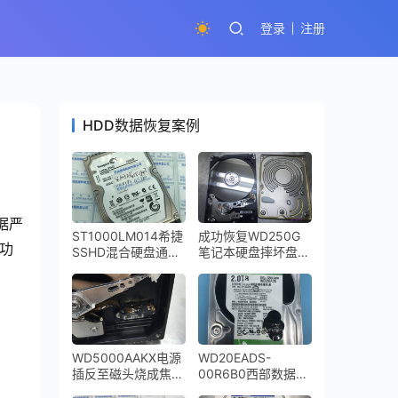
登录
注册
HDD数据恢复案例
据严
ST1000LM014希捷
成功恢复WD250G
功
SSHD混合硬盘通电
笔记本硬盘摔坏盘体
不转二次恢复成功
严重变形
WD5000AAKX电源
WD20EADS-
插反至磁头烧成焦
00R6B0西部数据
炭，硬盘盘片受到了
2TB台式机硬盘敲盘