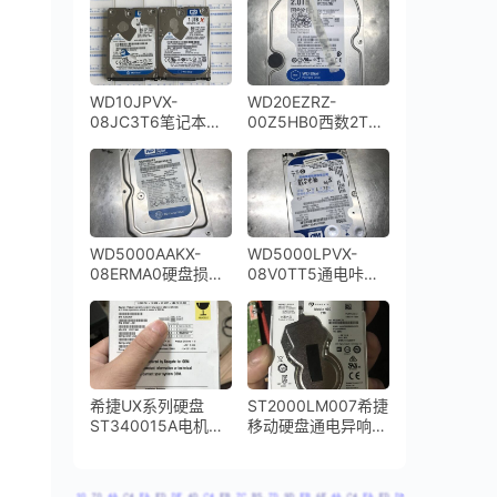
磁头烧坏的烟尘严重
停转更换磁头开盘数
污染数据恢复成功
据恢复成功
WD10JPVX-
WD20EZRZ-
08JC3T6笔记本硬
00Z5HB0西数2TB
盘通电咔咔响磁头敲
台式机硬盘磁头损坏
打开盘数据恢复成功
开盘数据恢复成功
WD5000AAKX-
WD5000LPVX-
08ERMA0硬盘损坏
08V0TT5通电咔咔
通电异响开盘数据恢
响磁头损坏开盘数据
复成功
恢复成功
希捷UX系列硬盘
ST2000LM007希捷
ST340015A电机损
移动硬盘通电异响敲
坏卡死
盘磁头损坏开盘数据
恢复成功