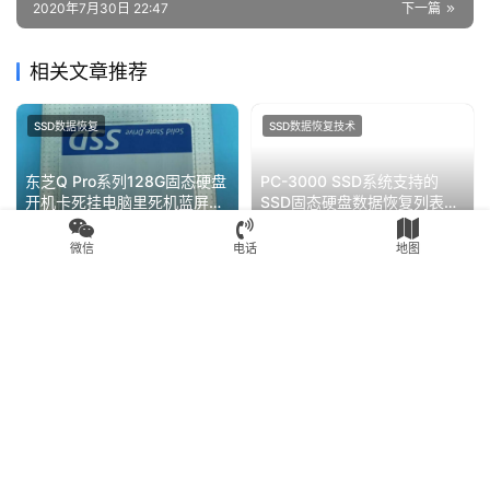
PS3111主控影驰120固态硬盘型号识别成SATAFIRM
S11数据恢复成功
上一篇
2020年7月30日 22:44
成功解密被加密的SL500联想SSD固态硬盘ATA协议的
BIOS密码
2020年7月30日 22:47
下一篇
相关文章推荐
微信
电话
地图
SSD数据恢复
SSD数据恢复技术
东芝Q Pro系列128G固态硬盘
PC-3000 SSD系统支持的
开机卡死挂电脑里死机蓝屏重
SSD固态硬盘数据恢复列表
启数据恢复成功
（定期更新，版本2.9.5）
2020年7月30日
2.6K
2020年12月18日
2.4K
SSD数据恢复技术
SSD数据恢复