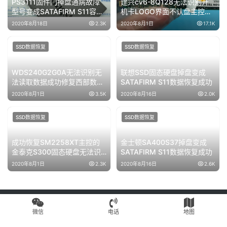
SSD数据恢复
SSD数据恢复
PS3111固件门掉盘通病故障
建兴cv6-8Q128无法识别开
型号变成SATAFIRM S11容量
机卡LOGO界面不认盘主控
正常
SM2254G固态硬盘数据恢复
2020年8月18日
2.3K
2020年8月1日
17.1K
成功
SSD数据恢复
SSD数据恢复
WDS240G2G0A无法识别无
联想SSD固态硬盘掉盘变成
法读取数据成功修复西部数据
SATAFIRM S11数据恢复成功
SSD固态硬盘掉盘问题
2020年8月1日
3.5K
2020年8月16日
2.0K
SSD数据恢复
SSD数据恢复
成功恢复SM2258XT主控的
金士顿SA400S37掉盘变成
金泰克S300固态硬盘无法识
SATAFIRM S11数据恢复成功
别不读盘
2020年8月1日
2.3K
2020年8月16日
2.6K
微信
电话
地图