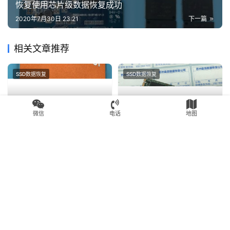
生成海报
0
东芝Q Pro系列128G固态硬盘开机卡死挂电脑里死机蓝
屏重启数据恢复成功
上一篇
2020年7月30日 23:16
SM2246XT主控PC3000 SSD数据恢复黑块太多无法
恢复使用芯片级数据恢复成功
2020年7月30日 23:21
下一篇
微信
电话
地图
相关文章推荐
SSD数据恢复
SSD数据恢复
SM2258XT主控台电S500固
英特尔固态
态硬盘掉盘无法识别不读盘数
SSDSCKKF256H6电脑卡死
据恢复完美成功
开机画面读不到盘数据恢复成
2020年8月1日
2.3K
2020年8月1日
2.0K
功