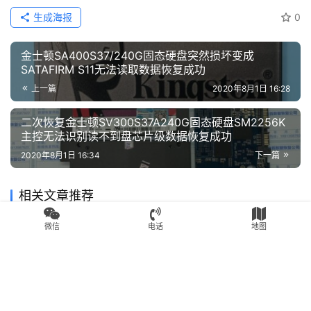
PS3111-S11
SATAFIRM S11
SSD数据恢复
联想SSD
赞
(0)
生成海报
0
金士顿SA400S37/240G固态硬盘突然损坏变成
SATAFIRM S11无法读取数据恢复成功
上一篇
2020年8月1日 16:28
微信
电话
地图
二次恢复金士顿SV300S37A240G固态硬盘SM2256K
主控无法识别读不到盘芯片级数据恢复成功
2020年8月1日 16:34
下一篇