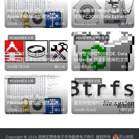
Apple FileVault加密分区并进
使用PC3000 Data Extractor
行恢复数据过程
进行解密方法
2020年7月29日
2.1K
2020年7月29日
2.2K
PC3000相关文章
HDD硬盘数据恢复技术
PC3000 Data Extractor深入
如何使用PC3000 DE. Data
讲解设置菜单和实用的建议
Extractor 恢复删除掉的文件
2020年7月30日
2.0K
2020年7月30日
2.2K
PC3000相关文章
PC3000相关文章
Bitlocker解锁, Apple
BtrFS文件系统RAID的数据恢
FileVault解锁加密分区并恢复
复如何使用PC3000 DE Data
数据
Extractor RAID Edition进行恢
2020年7月28日
2.2K
2020年7月28日
2.0K
复
Copyright © 2024 高新区赛格电子市场盘首电子商行 版权所有
苏公网安