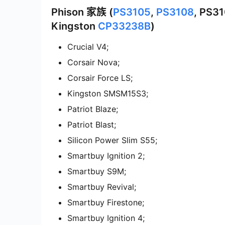
Phison 家族 (
PS3105
,
PS3108
, PS3
Kingston
CP33238B
)
Crucial V4;
Corsair Nova;
Corsair Force LS;
Kingston SMSM15S3;
Patriot Blaze;
Patriot Blast;
Silicon Power Slim S55;
Smartbuy Ignition 2;
Smartbuy S9M;
Smartbuy Revival;
Smartbuy Firestone;
Smartbuy Ignition 4;