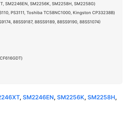
6XT, SM2246EN, SM2256K, SM2258H, SM2258G)
3110, PS3111, Toshiba TC58NC1000, Kingston CP33238B)
S9174, 88SS9187, 88SS9189, 88SS9190, 88SS1074)
NCF616GDT)
2246XT
,
SM2246EN
,
SM2256K
,
SM2258H
,