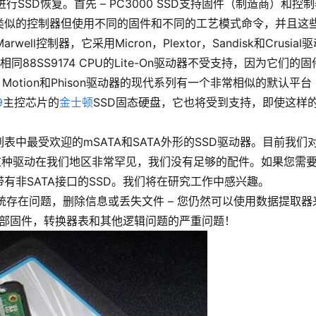
SSD恢复。首先 – PC3000 SSD支持固件（制造商）和控
类似的控制器但使用不同的固件和不同的工艺模式命令，并且这
arwell控制器，它采用Micron，Plextor，Sandisk和Crusial
88SS9174 CPU的Lite-On驱动器不受支持，因为它们的固
on Motion和Phison驱动器的现代系列有一个非常相似的默认平台
9
主控芯片的
金士顿
SSD固态硬盘
，它也将受到支持，即使这样
中最受欢迎的mSATA和SATA外形的SSD驱动器。目前我们
这种驱动在我们地区非常罕见，我们没有足够的配件。如果您需要
有非SATA接口的SSD。我们将在研究工作中感兴趣。
件系统存在问题，删除信息或丢失文件 – 您仍然可以使用数据提取器
硬盘内部固件，转换器表和其他逻辑问题的严重问题！