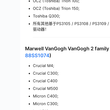
OCZ (Toshiba) Trion 100;
OCZ (Toshiba) Trion 150;
Toshiba Q300;
所有其他基于PS3105 / PS3108 / PS3109 / PS
驱动器！
Marwell VanGogh VanGogh 2 famil
88SS1074
)
Crucial M4;
Crucial C300;
Crucial C400
Crucial M500
Micron C400;
Micron C300;