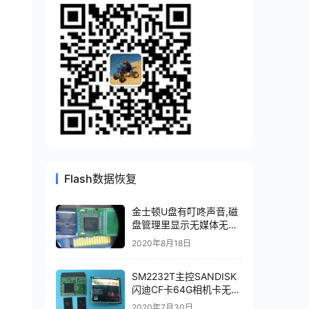
Flash数据恢复
金士顿U盘有叮咚声音,磁
盘管理里显示无媒体无法
识别主控PS2251-07-V
2020年8月18日
SM2232T主控SANDISK
闪迪CF卡64G相机卡无法
识别芯片级数据恢复成功
2020年7月30日