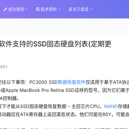
成功案例
技术资料
关于盘首
恢复软件支持的SSD固态硬盘列表(定期更
951
记住以下事项：
PC3000 SSD
数据恢复软件
仅适用于基于ATA协
ro或Apple MacBook Pro Retina SSD这样的型号，因为它们基
TA控制器。
下才能从SSD
固态硬盘
恢复数据 – 主控芯片CPU，
NAND
存储
驱动器应在ATA寄存器上返回某些状态。他们可能在BSY，可能