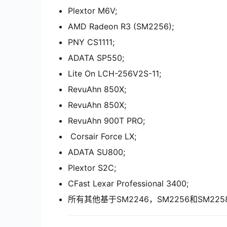
Plextor M6V;
AMD Radeon R3 (SM2256);
PNY CS1111;
ADATA SP550;
Lite On LCH-256V2S-11;
RevuAhn 850X;
RevuAhn 850X;
RevuAhn 900T PRO;
Corsair Force LX;
ADATA SU800;
Plextor S2C;
CFast Lexar Professional 3400;
所有其他基于SM2246，SM2256和SM22