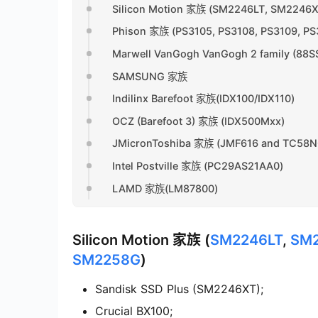
Silicon Motion 家族 (SM2246LT, SM224
Phison 家族 (PS3105, PS3108, PS3109, PS
Marwell VanGogh VanGogh 2 family (88S
SAMSUNG 家族
Indilinx Barefoot 家族(IDX100/IDX110)
OCZ (Barefoot 3) 家族 (IDX500Mxx)
JMicronToshiba 家族 (JMF616 and TC58
Intel Postville 家族 (PC29AS21AA0)
LAMD 家族(LM87800)
Silicon Motion 家族 (
SM2246LT
,
SM
SM2258G
)
Sandisk SSD Plus (SM2246XT);
Crucial BX100;