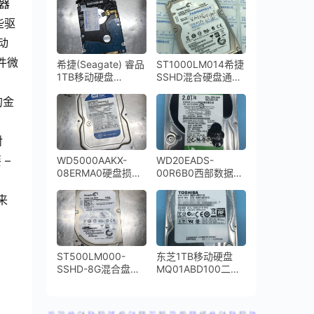
制器
11Y0TS0开盘数据
恢复成功
些驱
驱动
件微
希捷(Seagate) 睿品
ST1000LM014希捷
1TB移动硬盘
SSHD混合硬盘通电
ST1000LM035-
不转二次恢复成功
的金
1RK172开盘数据恢
复成功
对
 –
WD5000AAKX-
WD20EADS-
08ERMA0硬盘损坏
00R6B0西部数据
通电异响开盘数据恢
2TB台式机硬盘敲盘
复成功
停转更换磁头开盘数
来
据恢复成功
ST500LM000-
东芝1TB移动硬盘
SSHD-8G混合盘不
MQ01ABD100二次
通电快速数据恢复
开盘数据恢复成功