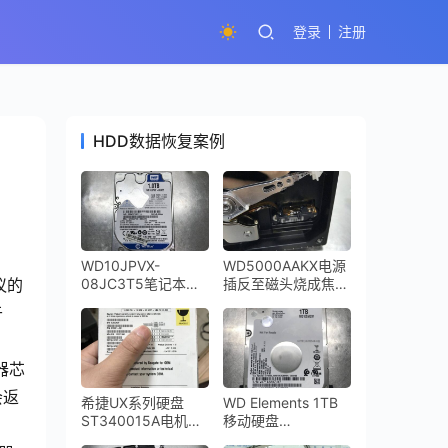
登录
注册
HDD数据恢复案例
WD10JPVX-
WD5000AAKX电源
议的
08JC3T5笔记本硬
插反至磁头烧成焦
盘摔坏导致磁头损坏
炭，硬盘盘片受到了
于
咔咔响开盘恢复成功
磁头烧坏的烟尘严重
污染数据恢复成功
器芯
会返
希捷UX系列硬盘
WD Elements 1TB
ST340015A电机损
移动硬盘
坏卡死
WD10SMZW-