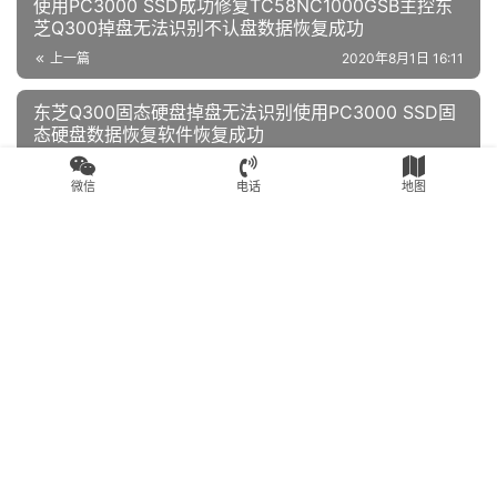
使用PC3000 SSD成功修复TC58NC1000GSB主控东
芝Q300掉盘无法识别不认盘数据恢复成功
上一篇
2020年8月1日 16:11
东芝Q300固态硬盘掉盘无法识别使用PC3000 SSD固
态硬盘数据恢复软件恢复成功
2020年8月1日 16:18
下一篇
微信
电话
地图
相关文章推荐
SSD数据恢复
SSD数据恢复
金士顿SSD磁盘管理显示未初
成功恢复金士顿A400固态硬
始化、分区丢失，软件扫描不
盘型号识别成SATAFIRM S11
到任何文件
2020年8月18日
2.5K
2020年8月1日
1.9K
SSD数据恢复
SSD数据恢复
SM2246XT主控无法识别不
光威悍将240G SSD固态突然