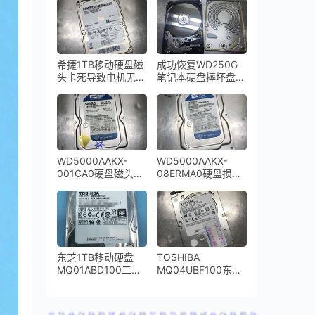
功
希捷1TB移动硬盘磁
成功恢复WD250G
头卡死导致电机无法
笔记本硬盘摔坏盘体
启动ST1000LM024
严重变形
开盘数据恢复成功
WD5000AAKX-
WD5000AAKX-
001CA0硬盘磁头损
08ERMA0硬盘损坏
坏敲盘异响
通电异响开盘数据恢
复成功
东芝1TB移动硬盘
TOSHIBA
MQ01ABD100二次
MQ04UBF100东芝
开盘数据恢复成功
移动硬盘磁头异响开
盘数据恢复