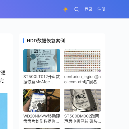
登录
注册
HDD数据恢复案例
件通
ST500LT012开盘数
centurion_legion@a
完
据恢复McAfee
ol.com.xtbl扩展名的
Drive Encryption磁
勒索病毒全盘成功解
盘加密数据恢复完美
密
成功
WD20NMVW移动硬
ST500DM002敲两
盘盘片划伤数据恢复
声后电机停转,磁头
成功
损坏开盘数据恢复成