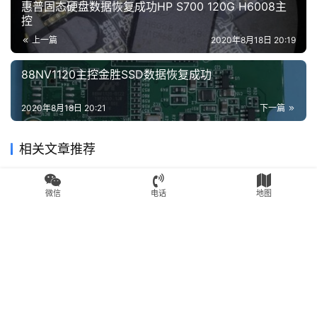
惠普固态硬盘数据恢复成功HP S700 120G H6008主
控
上一篇
2020年8月18日 20:19
88NV1120主控金胜SSD数据恢复成功
2020年8月18日 20:21
下一篇
相关文章推荐
SSD数据恢复
SSD数据恢复
微信
电话
地图
金士顿A400固态硬盘变成
东芝Q300掉盘王HDTS724掉
SATAFIRM S11分区丢失找不
盘无法识别读不到盘SSD修复
到分区不读盘数据恢复成功
2020年8月1日
2.6K
2020年8月16日
2.3K
SSD数据恢复
SSD数据恢复