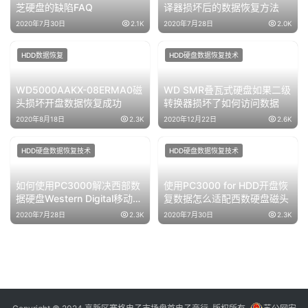
芝硬盘的缺陷FAQ
译器损坏后的数据恢复方法
2020年7月30日
2.1K
2020年7月28日
2.0K
HDD数据恢复
HDD硬盘数据恢复技术
WD5000AAKX-08ERMA0磁
WD SMR叠瓦式硬盘如果二级
头损坏开盘数据恢复成功
转换器损坏了如何访问数据
2020年8月18日
2.3K
2020年12月22日
2.6K
HDD硬盘数据恢复技术
HDD硬盘数据恢复技术
如何使用PC3000解决西部数
使用PC3000 for HDD开盘恢
据硬盘Western Digital移动硬
复数据怎么适配西数硬盘磁头
盘的RAM中的SED问题
2020年7月28日
2.3K
2020年7月30日
2.3K