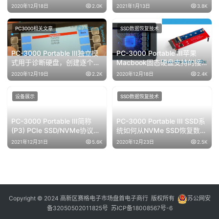
从损坏的Plextor PX-
2020年12月18日
2.0K
2021年1月13日
3.8K
512M8SeY中恢复数据
PC3000相关文章
SSD数据恢复技术
PC-3000 Portable III独立模
PC-3000 Portable III苹果
式用于诊断硬盘，创建逐个扇
Macbook固态硬盘支持的接
区镜像以及在没有主机的情况
口类型和问题
2020年12月19日
2.2K
2020年12月18日
2.4K
下擦除数据
设备展示
SSD数据恢复技术
PC-3000 Portable III简称
PC-3000 Portable III SSD系
(P3) PCIe SSD/NVMe协议
统如何从NVMe SSD恢复数据
SSD数据恢复设备
Silicon Motion系列
2021年12月31日
5.6K
2020年12月23日
2.5K
（SM2260，SM2263XT，
HPH8068）
Copyright © 2024 高新区赛格电子市场盘首电子商行 版权所有
苏公网安
备32050502011825号
苏ICP备18008567号-6