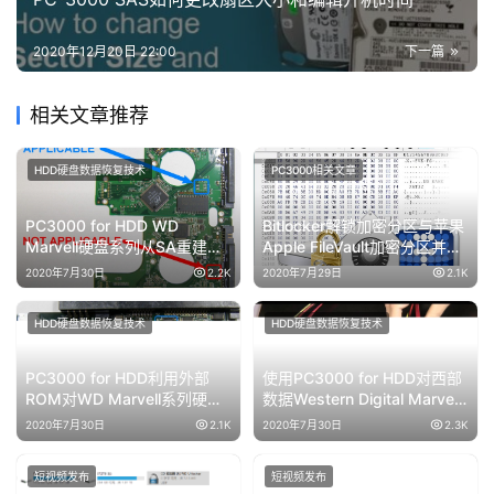
2020年12月20日 22:00
下一篇
相关文章推荐
HDD硬盘数据恢复技术
PC3000相关文章
PC3000 for HDD WD
Bitlocker解锁加密分区与苹果
Marvell硬盘系列从SA重建
Apple FileVault加密分区并进
ROM镜像数据与内部ROM数
行恢复数据过程
2020年7月30日
2.2K
2020年7月29日
2.1K
据
HDD硬盘数据恢复技术
HDD硬盘数据恢复技术
PC3000 for HDD利用外部
使用PC3000 for HDD对西部
ROM对WD Marvell系列硬盘
数据Western Digital Marvell
的SA区数据建立ROM镜像
系列硬盘的热交换过程
2020年7月30日
2.1K
2020年7月30日
2.3K
短视频发布
短视频发布