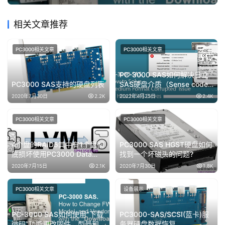
相关文章推荐
PC3000相关文章
PC3000相关文章
PC-3000 SAS如何解决日立
PC3000 SAS支持的硬盘列表
SAS硬盘介质（Sense code
is 00[Medium Format
2020年7月30日
2.2K
2022年4月25日
2.4K
Corrupted]）格式损坏的问题
PC3000相关文章
PC3000相关文章
4个盘的RAID5其中有1个盘彻
PC3000 SAS HGST硬盘如何
底损坏使用PC3000 Data
找到一个坏磁头的问题?
Extractor RAID Edition版进行
2020年7月15日
2.1K
2020年7月30日
1.8K
恢复
PC3000相关文章
设备展示
PC-3000 SAS如何使用“下载
PC3000-SAS/SCSI(蓝卡)服
微码”功能更改固件，型号和
务器硬盘数据恢复