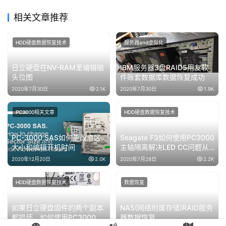
相关文章推荐
HDD硬盘数据恢复技术
服务器and虚拟化
日立硬盘在NV-RAM里编辑磁
IBM服务器3盘RAID5用友软
头位图
件账套数据库数据恢复成功
2020年7月30日
2.1K
2020年7月30日
1.9K
PC3000相关文章
HDD硬盘数据恢复技术
PC-3000 SAS如何更改扇区
Seagate F3如何使用PC3000
大小和编辑开机时间
主轴隔离解决LED CC问题从
“假”Maxtor硬盘恢复数据的方
2020年12月20日
2.0K
2020年7月28日
2.2K
法
HDD硬盘数据恢复技术
数据恢复
如果日立硬盘固件的两个副本
NAS(网络附属存储)RAID服务
都损坏，如何使用PC3000进
器数据恢复