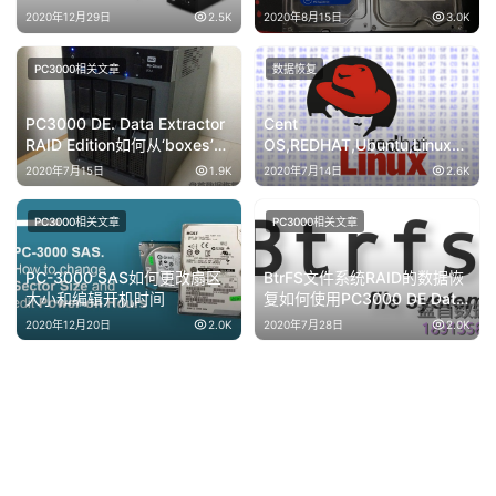
方法
经验
2020年12月29日
2.5K
2020年8月15日
3.0K
PC3000相关文章
数据恢复
PC3000 DE. Data Extractor
Cent
RAID Edition如何从‘boxes’中
OS,REDHAT,Ubuntu,Linux数
定义RAID阵列(WD Book Live
据恢复
2020年7月15日
1.9K
2020年7月14日
2.6K
Duo）
PC3000相关文章
PC3000相关文章
PC-3000 SAS如何更改扇区
BtrFS文件系统RAID的数据恢
大小和编辑开机时间
复如何使用PC3000 DE Data
Extractor RAID Edition进行恢
2020年12月20日
2.0K
2020年7月28日
2.0K
复