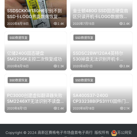
SSDSCKKW180H6识别不到
金士顿480G SSD固态硬盘扇
SSD卡LOGO界面数据恢复成
区只读开机卡LOGO数据恢复
功
成功
2020年8月18日
2.4K
2020年7月15日
2.4K
SSD数据恢复
SSD数据恢复
亿储240G固态硬盘
SSDSC2BW120A4英特尔
SM2256K主控二次恢复成功
530掉盘无法识别开机卡
LOGO界面无法读取数据完美
2020年8月16日
2.3K
2020年8月1日
2.8K
恢复成功
SSD数据恢复
SSD数据恢复
PC3000创建虚拟翻译器失败
SA400S37-240G
SM2246XT无法识别不读盘
CP33238B(PS3111)固件门掉
二次恢复成功
盘通病数据恢复
2020年8月1日
2.4K
2020年8月18日
2.1K
Copyright © 2024 高新区赛格电子市场盘首电子商行 版权所有
苏公网安