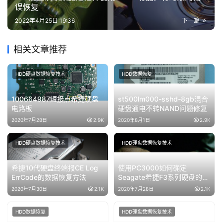
误恢复
2022年4月25日 19:36
下一篇
相关文章推荐
HDD硬盘数据恢复技术
HDD数据恢复
100664987短接点希捷硬盘
st500lm000-sshd-8gb混合
电路板
硬盘通电不转NAND问题修复
2020年7月28日
2.9K
2020年8月1日
2.9K
HDD硬盘数据恢复技术
HDD硬盘数据恢复技术
希捷10代硬盘终端报CE Log
使用PC3000如何确定
ErrCode的数据恢复方法
Seagate希捷F3系列硬盘的磁
头前置放大器版本
2020年7月30日
2.1K
2020年7月28日
2.1K
HDD数据恢复
HDD硬盘数据恢复技术