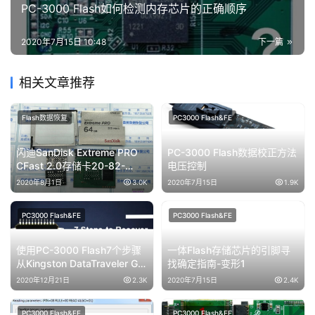
PC-3000 Flash如何检测内存芯片的正确顺序
2020年7月15日 10:48
下一篇
相关文章推荐
Flash数据恢复
PC3000 Flash&FE
闪迪SanDisk Extreme PRO
PC-3000 Flash数据校正方法
CFast 2.0存储卡20-82-
电压控制
00369-1主控进行二次芯片级
2020年8月1日
3.0K
2020年7月15日
1.9K
恢复
PC3000 Flash&FE
PC3000 Flash&FE
使用PC-3000 Flash7个步骤
一体Flash存储芯片的引脚寻
从Kingston DataTraveler G4
找确定指南-变形1
64GBU盘CBM2199a主控恢
2020年12月21日
2.3K
2020年7月15日
2.4K
复数据
PC3000 Flash&FE
PC3000 Flash&FE