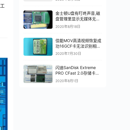
片级数据恢复成功
确工
金士顿U盘有叮咚声音,磁
盘管理里显示无媒体无法
识别主控PS2251-07-V
2020年8月18日
佳能MOV高清视频恢复成
功16GCF卡无法识别相机
卡损坏SM2232T恢复成
2020年7月30日
功
闪迪SanDisk Extreme
PRO CFast 2.0存储卡
20-82-00369-1主控进行
2020年8月1日
二次芯片级恢复