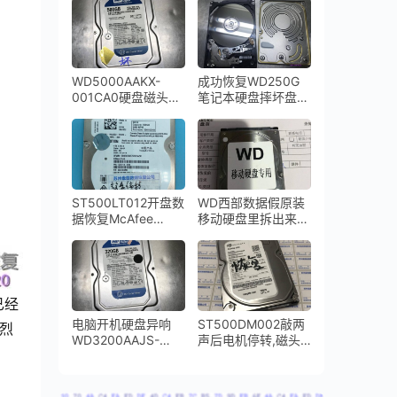
不转数据恢复成功
恢复成功
WD5000AAKX-
成功恢复WD250G
001CA0硬盘磁头损
笔记本硬盘摔坏盘体
坏敲盘异响
严重变形
ST500LT012开盘数
WD西部数据假原装
据恢复McAfee
移动硬盘里拆出来一
Drive Encryption磁
个东芝笔记本硬盘磁
盘加密数据恢复完美
头损坏开盘数据恢复
成功
成功
已经
电脑开机硬盘异响
ST500DM002敲两
强烈
WD3200AAJS-
声后电机停转,磁头
00YZCA0磁头损坏
损坏开盘数据恢复成
开盘数据恢复
功