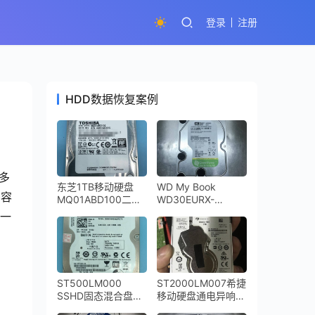
登录
注册
HDD数据恢复案例
许多
东芝1TB移动硬盘
WD My Book
b容
MQ01ABD100二次
WD30EURX-
开盘数据恢复成功
64YZY0 3TB移动硬
制一
盘倒下摔坏导致磁头
损坏开盘数据恢复成
功
ST500LM000
ST2000LM007希捷
SSHD固态混合盘
移动硬盘通电异响敲
NAND损坏导致硬盘
盘磁头损坏开盘数据