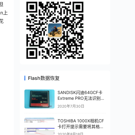
但
on上
花
Flash数据恢复
SANDISK闪迪64GCF卡
Extreme PRO无法识别存
储卡损坏不识别CF卡数据
2020年7月30日
恢复
TOSHIBA 1000X相机CF
卡打开提示需要将其格式
化,磁盘管理显示32MB芯
2020年8月18日