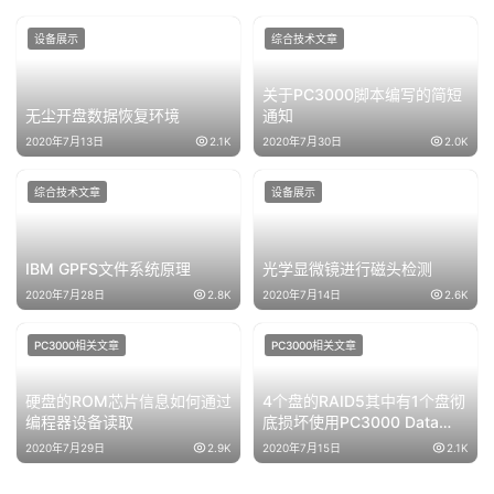
设备展示
综合技术文章
关于PC3000脚本编写的简短
无尘开盘数据恢复环境
通知
2020年7月13日
2.1K
2020年7月30日
2.0K
综合技术文章
设备展示
IBM GPFS文件系统原理
光学显微镜进行磁头检测
2020年7月28日
2.8K
2020年7月14日
2.6K
PC3000相关文章
PC3000相关文章
硬盘的ROM芯片信息如何通过
4个盘的RAID5其中有1个盘彻
编程器设备读取
底损坏使用PC3000 Data
Extractor RAID Edition版进行
2020年7月29日
2.9K
2020年7月15日
2.1K
恢复