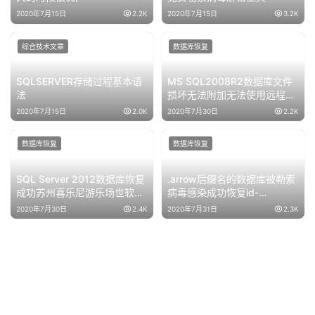
2020年7月15日
2.2K
2020年7月15日
3.2K
综合技术文章
数据库恢复
SQLSERVER存储过程基本语
MS SQL2008R2数据库文件
法
损坏无法附加无法使用远程完
美解决
2020年7月15日
2.0K
2020年7月30日
2.2K
数据库恢复
数据库恢复
SQL Server 2012数据库恢复
.arrow后缀名的数据库被勒索
成功苏州喜乐尼游乐场世软管
病毒感染成功恢复id-
理系统
4E3C556B.
2020年7月30日
2.4K
2020年7月31日
2.3K
[tikowe@cock.li].arrow