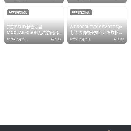
2020年7月29日 21:36
下一篇
相关文章推荐
HDD数据恢复
HDD硬盘数据恢复技术
ST500LM000 SSHD固态混
100724095电路板短接点希
合盘NAND损坏导致硬盘不转
捷硬盘
数据恢复成功
2020年8月1日
2.8K
2020年7月28日
2.5K
服务器and虚拟化
HDD数据恢复
Vmware ESXI 5.5单盘服务器
ST1000LM014希捷SSHD混
希捷SAS600G磁头损坏数据
合硬盘通电不转二次恢复成功
恢复成功
2020年7月30日
2.1K
2020年8月16日
2.5K
HDD数据恢复
HDD数据恢复
东芝SSHD混合硬盘
WD5000LPVX-08V0TT5通