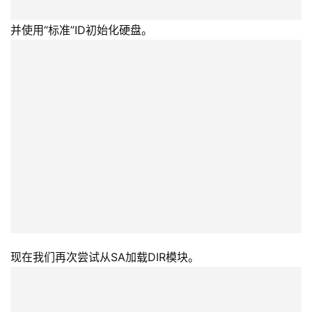
现在我们再次尝试从SA加载DIR模块。
现在我们可以取消“上载LDR”选项，因为overlay已经在
RAM中加载。
但是硬盘仍然无法从表面读取DIR。