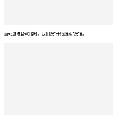
所以我们发送软复位命令到驱动器，使它准备好。
当硬盘准备就绪时，我们可以从数据库中写入ROM镜像。
我们的想法是找到一个与原始版本更相似的版本。