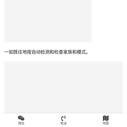
现在我们看到DIR已成功加载!
现在我们可以尝试通过ID读取SA模块。
为此，我们需要在正常模式下重新启动WD实用程序。
微信
电话
地图