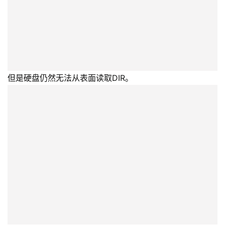
读取DIR和其他模块的另一个机会是“在SA中搜索模块”。
当硬盘准备就绪时，我们按“开始搜索”按钮。