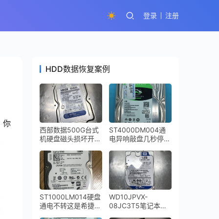
登录
注册
HDD数据恢复案例
你
西部数据500G台式
ST4000DM004通
机硬盘磁头损坏开盘
电异响敲盘几秒停转
数据恢复成功
希捷台式机硬盘开盘
数据恢复完美成功
ST1000LM014硬盘
WD10JPVX-
通电不转这是希捷
08JC3T5笔记本硬
SSHD固态混合硬盘
盘摔坏导致磁头损坏