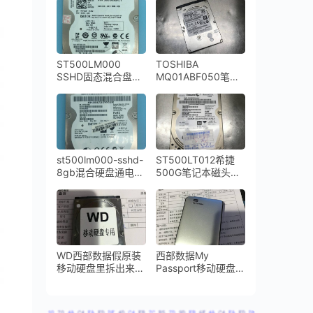
的NAND芯片故障通
咔咔响开盘恢复成功
病问题数据恢复方法
ST500LM000
TOSHIBA
SSHD固态混合盘
MQ01ABF050笔记
NAND损坏导致硬盘
本硬盘通电异响磁头
不转数据恢复成功
损坏开盘数据恢复成
功
st500lm000-sshd-
ST500LT012希捷
8gb混合硬盘通电不
500G笔记本磁头损
转NAND问题修复
坏开盘数据恢复
WD西部数据假原装
西部数据My
移动硬盘里拆出来一
Passport移动硬盘开
个东芝笔记本硬盘磁
盘数据恢复成功
头损坏开盘数据恢复
成功