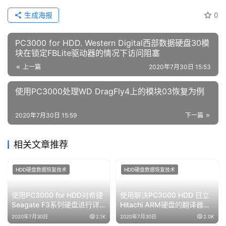
生成海报
0
PC3000 for HDD. Western Digital西部数据硬盘30模
块在锁定FBLite驱动器的情况下访问阻塞
上一篇
2020年7月30日 15:53
使用PC3000处理WD DragFly4上的模块03恢复为例
2020年7月30日 15:59
下一篇
相关文章推荐
HDD硬盘数据恢复技术
HDD硬盘数据恢复技术
使用PC3000 for HDD对希捷
使用解决PC3000 HDD 日立
Seagate F3系列硬盘进行详
Hitachi ARM硬盘的翻译器问
细的故障检测与恢复
题和硬盘ID问题
2020年7月30日
2.1K
2020年7月30日
2.0K