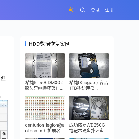
登录
注册
HDD数据恢复案例
，但
希捷ST500DM002
希捷(Seagate) 睿品
磁头异响损坏敲11声
1TB移动硬盘
停转,开盘数据恢复
ST1000LM035-
。
成功
1RK172开盘数据恢
复成功
centurion_legion@a
成功恢复WD250G
ol.com.xtbl扩展名的
笔记本硬盘摔坏盘体
勒索病毒全盘成功解
严重变形