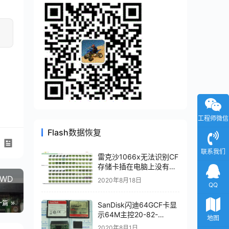
工程师微信
Flash数据恢复
联系我们
雷克沙1066x无法识别CF
存储卡插在电脑上没有反
应数据恢复成功
像WD
2020年8月18日
QQ
一篇
SanDisk闪迪64GCF卡显
示64M主控20-82-
地图
00549芯片级数据恢复成
2020年8月1日