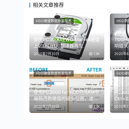
相关文章推荐
HDD硬盘数据恢复技术
HDD数
使用PC3000在WD Marvell硬盘
TOSH
上的P-List和翻译器再生
响磁头
复成功
2020年7月30日
1.9K
2020年
HDD硬盘数据恢复技术
HDD
使用PC3000 for HDD在RAM中
PC30
编辑西数硬盘的磁头位图，虚拟
Ctr
磁头恢复西数硬盘数据
损坏情
2020年7月30日
2.1K
2020年