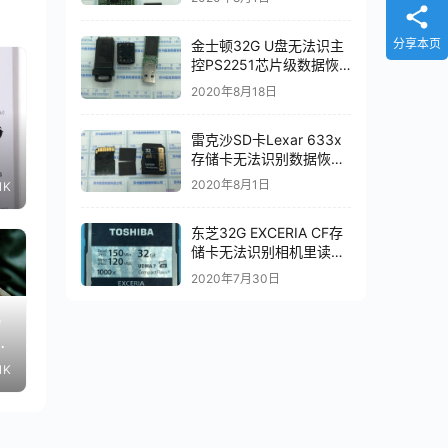
功
分享本页
金士顿32G U盘无法识主
控PS2251芯片级数据恢
复成功
2020年8月18日
雷克沙SD卡Lexar 633x
存储卡无法识别数据恢复
成功
7
2020年8月1日
1K
东芝32G EXCERIA CF存
储卡无法识别相机里读不
出数据电脑里显示无媒体
2020年7月30日
CF存储卡数据修复
e
大
1K