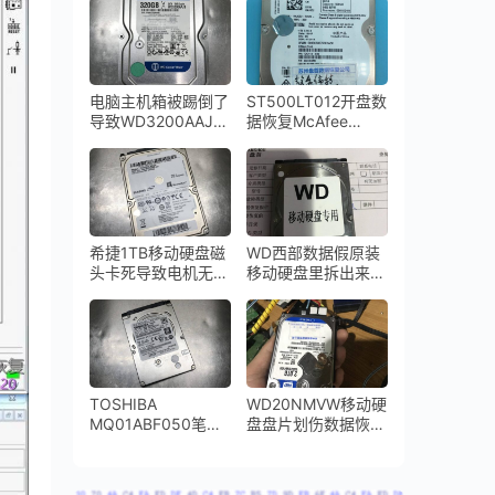
密
电脑主机箱被踢倒了
ST500LT012开盘数
导致WD3200AAJS
据恢复McAfee
台式机硬盘损坏进行
Drive Encryption磁
开盘数据恢复成功
盘加密数据恢复完美
成功
希捷1TB移动硬盘磁
WD西部数据假原装
头卡死导致电机无法
移动硬盘里拆出来一
启动ST1000LM024
个东芝笔记本硬盘磁
开盘数据恢复成功
头损坏开盘数据恢复
成功
TOSHIBA
WD20NMVW移动硬
MQ01ABF050笔记
盘盘片划伤数据恢复
本硬盘通电异响磁头
成功
损坏开盘数据恢复成
功