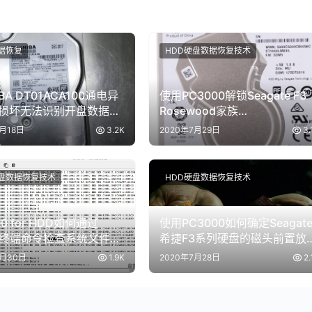
据恢复
HDD硬盘数据恢复技术
IBA DT01ACA100通电异
使用PC3000解锁Seagate F3
损坏无法识别开盘数据恢
Rosewood家族
ST1000LM035/ST2000LM00
8月18日
3.2K
2020年7月29日
3.
硬盘的固件锁方法
硬盘数据恢复技术
HDD硬盘数据恢复技术
00 for HDD如何通过
使用PC3000如何确定Seagat
l+X终端命令检查系统文件的
希捷F3系列硬盘的磁头前置放
况？
器版本
7月30日
1.9K
2020年7月28日
2.