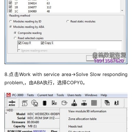
8.点击Work with service area->Solve Slow responding
problem,，由ABA执行，选择COPY0。