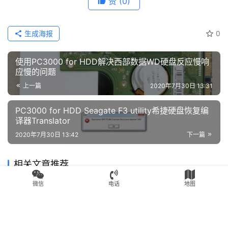
本文由苏州盘首发布 Admin，转载请务必保留本文链接：
https://www.fixssd.cn/11452.html
WD Security密码破解
希捷硬盘
移动硬盘数据恢复
西部数据
赞
(0)
生成海报
0
使用PC3000 for HDD解决西部数据WD硬盘反应慢响
应慢的问题
微信
电话
地图
上一篇
2020年7月30日 13:31
PC3000 for HDD Seagate F3 utility希捷硬盘恢复编