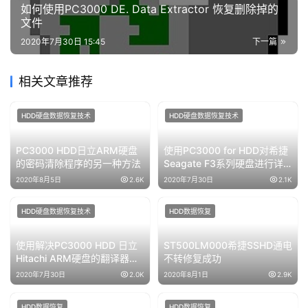
如何使用PC3000 DE. Data Extractor 恢复删除掉的
文件
2020年7月30日 15:45
下一篇
相关文章推荐
HDD硬盘数据恢复技术
HDD硬盘数据恢复技术
PC3000 HDD日立ARM硬盘
使用PC3000 for HDD对希捷
的密码清除程序的另一种方法
Seagate F3系列硬盘进行详
细的故障检测与恢复
2020年8月5日
2.6K
2020年7月30日
2.1K
HDD硬盘数据恢复技术
HDD数据恢复
使用解决PC3000 HDD 日立
ST500LM000希捷SSHD通电
Hitachi ARM硬盘的翻译器问
不转修复成功
题和硬盘ID问题
2020年7月30日
2.0K
2020年8月1日
2.9K
HDD数据恢复
HDD数据恢复