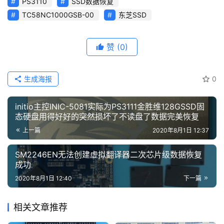
PS3110
SSD数据恢复
TC58NC1000GSB-00
东芝SSD
赞
(0)
生成海报
0
initio主控INIC-5081实际为PS3111金胜维128GSSD固
态硬盘用得好好的突然损坏了不读盘了数据完美恢复
上一篇
2020年8月1日 12:37
SM2246EN无法创建虚拟翻译器二次芯片级数据恢复
成功
2020年8月1日 12:40
下一篇
相关文章推荐