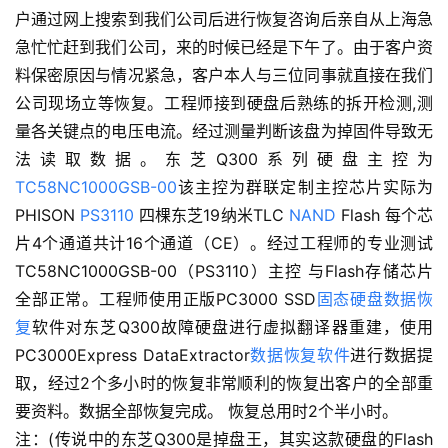
户通过网上搜索到我们公司后进行恢复咨询后亲自从上海急
急忙忙赶到我们公司，来的时候已经是下午了。由于客户资
料保密原因与情况紧急，客户本人与三位同事就直接在我们
公司现场立等恢复。工程师接到硬盘后熟练的拆开检测,测
量各关键点的电压电流。经过测量判断该盘为掉固件导致无
法读取数据。东芝Q300系列硬盘主控为
TC58NC1000GSB-00
该主控为群联定制主控芯片实际为
PHISON
PS3110
四棵东芝19纳米TLC
NAND
Flash 每个芯
片4个通道共计16个通道（CE）。经过工程师的专业测试
TC58NC1000GSB-00（PS3110）主控 与Flash存储芯片
全部正常。工程师使用正版PC3000 SSD
固态硬盘数据恢
复
软件对东芝Q300故障硬盘进行虚拟翻译器重建，使用
PC3000Express DataExtractor
数据恢复软件
进行数据提
取，经过2个多小时的恢复非常顺利的恢复出客户的全部重
要资料。数据全部恢复完成。 恢复总用时2个半小时。
注：(传说中的东芝Q300是掉盘王，其实这款硬盘的Flash