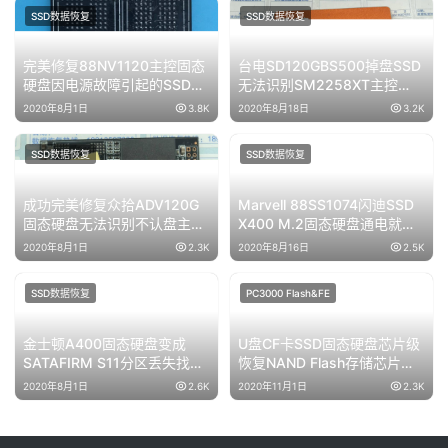
SSD数据恢复
SSD数据恢复
完美修复88NV1120主控固态
台电SD120GBS500掉盘SSD
硬盘因电源故障引起的SSD电
无法识别SM2258XT主控
容短路问题修复成功
SSD不读盘数据恢复成功
2020年8月1日
3.8K
2020年8月18日
3.2K
SSD数据恢复
SSD数据恢复
成功完美修复众拾ADV120G
Marvell 88SS1074闪迪SSD
固态硬盘无法识别不认盘主控
X400 M.2固态硬盘通电就绪
SM2246EN G AA
操作忙SSD数据恢复成功
2020年8月1日
2.3K
2020年8月16日
2.5K
SSD数据恢复
PC3000 Flash&FE
金士顿A400固态硬盘变成
U盘CF卡SSD固态硬盘芯片级
SATAFIRM S11分区丢失找不
恢复NAND Flash存储芯片的
到分区不读盘数据恢复成功
位置顺序图
2020年8月1日
2.6K
2020年11月1日
2.3K