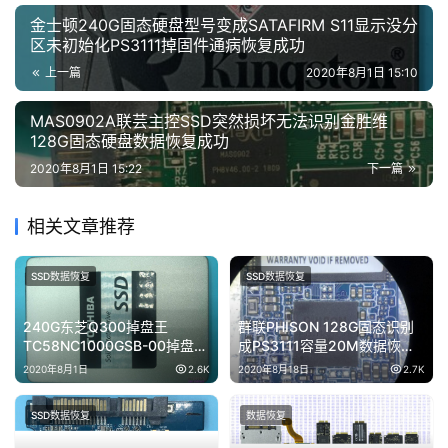
金士顿240G固态硬盘型号变成SATAFIRM S11显示没分
区未初始化PS3111掉固件通病恢复成功
上一篇
2020年8月1日 15:10
MAS0902A联芸主控SSD突然损坏无法识别金胜维
128G固态硬盘数据恢复成功
2020年8月1日 15:22
下一篇
相关文章推荐
SSD数据恢复
SSD数据恢复
240G东芝Q300掉盘王
群联PHISON 128G固态识别
TC58NC1000GSB-00掉盘无
成PS3111容量20M数据恢复
法识别SSD完美修复成功
成功
2020年8月1日
2.6K
2020年8月18日
2.7K
SSD数据恢复
数据恢复