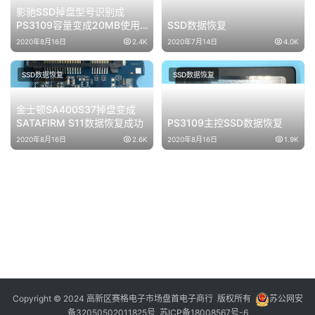
影驰SSD掉盘型号识别成
PS3109容量变成20MB使用
SSD数据恢复
PC3000 SSD成功恢复数据
2020年8月16日
2.4K
2020年7月14日
4.0K
SSD数据恢复
SSD数据恢复
金士顿SA400S37掉盘变成
SATAFIRM S11数据恢复成功
PS3109主控SSD数据恢复
2020年8月16日
2.6K
2020年8月16日
1.9K
Copyright © 2024 高新区赛格电子市场盘首电子商行 版权所有
苏公网安
备32050502011825号
苏ICP备18008567号-6