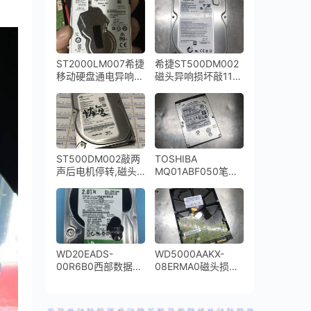
ST2000LM007希捷
希捷ST500DM002
移动硬盘通电异响敲
磁头异响损坏敲11声
盘磁头损坏开盘数据
停转,开盘数据恢复
恢复成功
成功
ST500DM002敲两
TOSHIBA
声后电机停转,磁头
MQ01ABF050笔记
损坏开盘数据恢复成
本硬盘通电异响磁头
功
损坏开盘数据恢复成
功
WD20EADS-
WD5000AAKX-
00R6B0西部数据
08ERMA0磁头损坏
2TB台式机硬盘敲盘
开盘数据恢复成功
停转更换磁头开盘数
据恢复成功