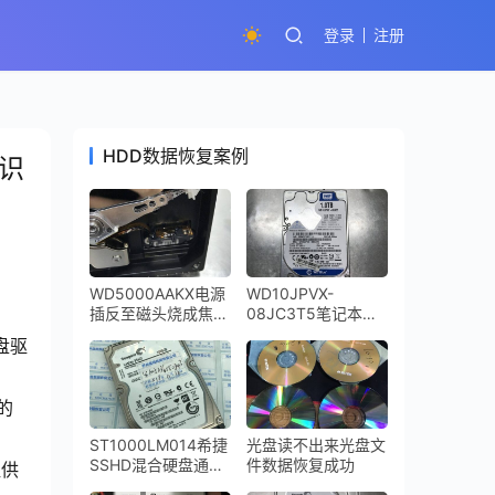
登录
注册
HDD数据恢复案例
法识
WD5000AAKX电源
WD10JPVX-
插反至磁头烧成焦
08JC3T5笔记本硬
炭，硬盘盘片受到了
盘摔坏导致磁头损坏
盘驱
磁头烧坏的烟尘严重
咔咔响开盘恢复成功
污染数据恢复成功
的
ST1000LM014希捷
光盘读不出来光盘文
SSHD混合硬盘通电
件数据恢复成功
提供
不转二次恢复成功