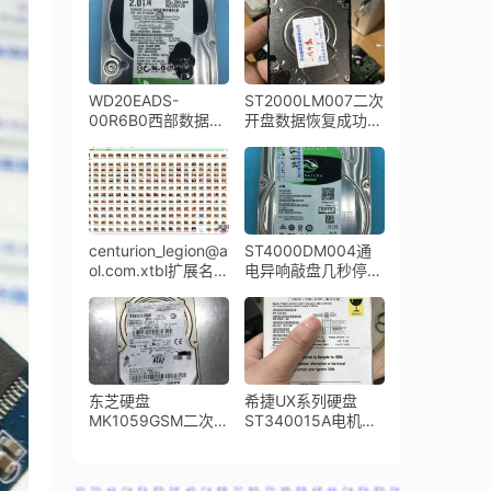
盘倒下摔坏导致磁头
损坏开盘数据恢复成
功
WD20EADS-
ST2000LM007二次
00R6B0西部数据
开盘数据恢复成功希
2TB台式机硬盘敲盘
捷2TB移动硬盘
停转更换磁头开盘数
据恢复成功
centurion_legion@a
ST4000DM004通
ol.com.xtbl扩展名的
电异响敲盘几秒停转
勒索病毒全盘成功解
希捷台式机硬盘开盘
密
数据恢复完美成功
东芝硬盘
希捷UX系列硬盘
MK1059GSM二次开
ST340015A电机损
盘数据恢复成功
坏卡死