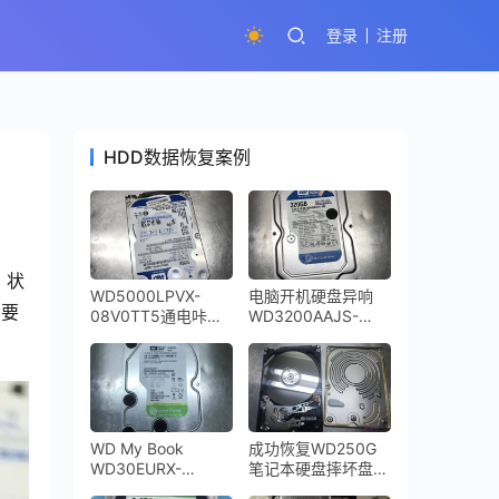
登录
注册
HDD数据恢复案例
）状
WD5000LPVX-
电脑开机硬盘异响
需要
08V0TT5通电咔咔
WD3200AAJS-
响磁头损坏开盘数据
00YZCA0磁头损坏
恢复成功
开盘数据恢复
WD My Book
成功恢复WD250G
WD30EURX-
笔记本硬盘摔坏盘体
64YZY0 3TB移动硬
严重变形