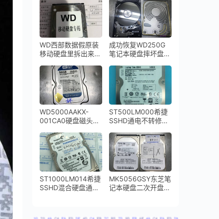
11Y0TS0开盘数据
恢复成功
WD西部数据假原装
成功恢复WD250G
移动硬盘里拆出来一
笔记本硬盘摔坏盘体
个东芝笔记本硬盘磁
严重变形
头损坏开盘数据恢复
成功
WD5000AAKX-
ST500LM000希捷
001CA0硬盘磁头损
SSHD通电不转修复
坏敲盘异响
成功
ST1000LM014希捷
MK5056GSY东芝笔
SSHD混合硬盘通电
记本硬盘二次开盘数
不转二次恢复成功
据恢复成功