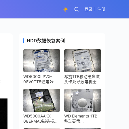
登录
注册
HDD数据恢复案例
WD5000LPVX-
希捷1TB移动硬盘磁
任
08V0TT5通电咔咔
头卡死导致电机无法
响磁头损坏开盘数据
启动ST1000LM024
恢复成功
开盘数据恢复成功
WD5000AAKX-
WD Elements 1TB
08ERMA0磁头损坏
移动硬盘
开盘数据恢复成功
WD10SMZW-