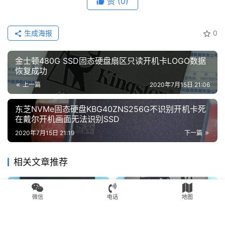
赞
(0)
生成海报
0
金士顿480G SSD固态硬盘扇区只读开机卡LOGO数据
恢复成功
上一篇
2020年7月15日 21:06
东芝NVMe固态硬盘KBG40ZNS256G不识别开机卡死
在戴尔开机画面无法识别SSD
2020年7月15日 21:19
下一篇
相关文章推荐
SSD数据恢复
SSD数据恢复
微信
电话
地图
Lenovo联想SL700固态硬盘
SATAFIRM S11金士顿
SM2258XT主控硬盘掉盘
Kingston SA400S37 120G