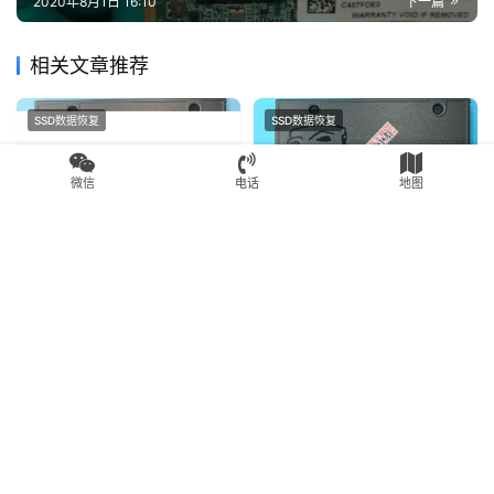
英特尔SSD固态硬盘损坏无法识别intel SSD 540s
Series 120G固态硬盘数据恢复成功主控SM2258G
上一篇
2020年8月1日 16:07
英特尔SSDSCKKF240H6L固态硬盘数据恢复成功主控
SM2258G
微信
电话
地图
2020年8月1日 16:10
下一篇
相关文章推荐
SSD数据恢复
SSD数据恢复
金士顿SA400S37/240G固态
金士顿240G固态硬盘型号变
硬盘突然损坏变成SATAFIRM
成SATAFIRM S11显示没分区
S11无法读取数据恢复成功
未初始化PS3111掉固件通病
2020年8月1日
2.8K
2020年8月1日
2.8K
恢复成功
SSD数据恢复
SSD数据恢复